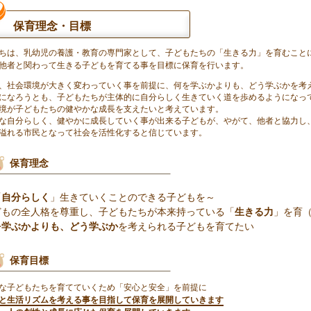
保育理念・目標
ちは、乳幼児の養護・教育の専門家として、子どもたちの「生きる力」を育むこと
他者と関わって生きる子どもを育てる事を目標に保育を行います。
、社会環境が大きく変わっていく事を前提に、何を学ぶかよりも、どう学ぶかを考
になろうとも、子どもたちが主体的に自分らしく生きていく道を歩めるようになっ
境が子どもたちの健やかな成長を支えたいと考えています。
な自分らしく、健やかに成長していく事が出来る子どもが、やがて、他者と協力し
溢れる市民となって社会を活性化すると信じています。
保育理念
「
自分らしく
」生きていくことのできる子どもを～
どもの全人格を尊重し、子どもたちが本来持っている「
生きる力
」を育
を学ぶかよりも、どう学ぶか
を考えられる子どもを育てたい
保育目標
な子どもたちを育てていくため「安心と安全」を前提に
と生活リズムを考える事を目指して保育を展開していきます