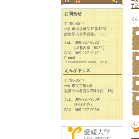
一人
子ど
お問合せ
そん
〒790-8577
松山市道後樋又10番13号
総務部人事課労務チーム
TEL：089-927-9032
（城北内線：9032）
FAX：089-927-9027
E-mail:
emikakids@stu.ehime-u.ac.jp
えみかキッズ
〒790-8577
松山市文京町3番
愛媛大学教育学部4号館 1階
TEL：089-927-9039
（外線のみ）
FAX：089-927-9039