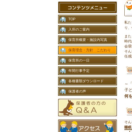
TOP
私た
り、
入所のご案内
また
保育所概要・施設内写真
時代
会環
保育理念・方針 こだわり
そん
任感
保育所の一日
年間行事予定
各種書類ダウンロード
～
子
保護者の声
何
そん
睡眠