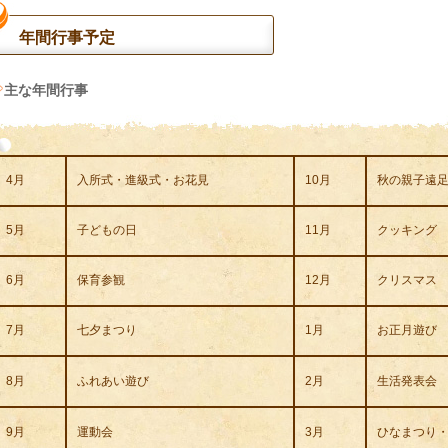
年間行事予定
主な年間行事
4月
入所式・進級式・お花見
10月
秋の親子遠
5月
子どもの日
11月
クッキング
6月
保育参観
12月
クリスマス
7月
七夕まつり
1月
お正月遊び
8月
ふれあい遊び
2月
生活発表会
9月
運動会
3月
ひなまつり