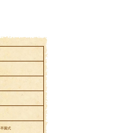
足
・卒園式