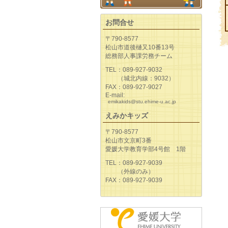
お問合せ
〒790-8577
松山市道後樋又10番13号
総務部人事課労務チーム
TEL：089-927-9032
（城北内線：9032）
FAX：089-927-9027
E-mail:
emikakids@stu.ehime-u.ac.jp
えみかキッズ
〒790-8577
松山市文京町3番
愛媛大学教育学部4号館 1階
TEL：089-927-9039
（外線のみ）
FAX：089-927-9039